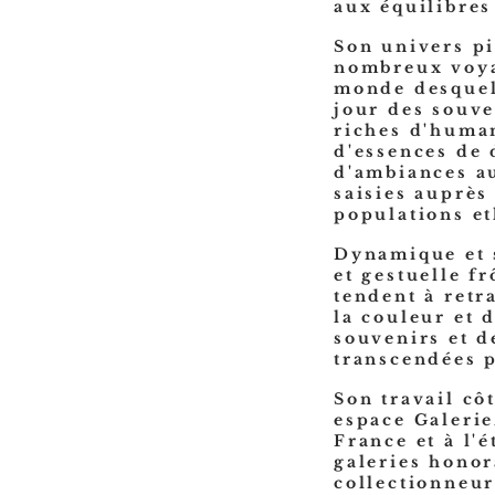
aux équilibres
Son univers pi
nombreux voya
monde desquel
jour des souve
riches d'human
d'essences de 
d'ambiances a
saisies auprès
populations et
Dynamique et 
et gestuelle fr
tendent à retr
la couleur et d
souvenirs et d
transcendées p
Son travail cô
espace Galerie
France et à l'
galeries hono
collectionneur