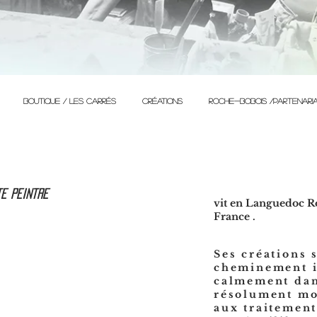
BOUTIQUE / Les Carrés
créations
ROCHE-BOBOIS /Partenari
e peintre
vit en Languedoc Ro
France .
Ses
créations
s
cheminement i
calmement dans
résolument mo
aux traitement