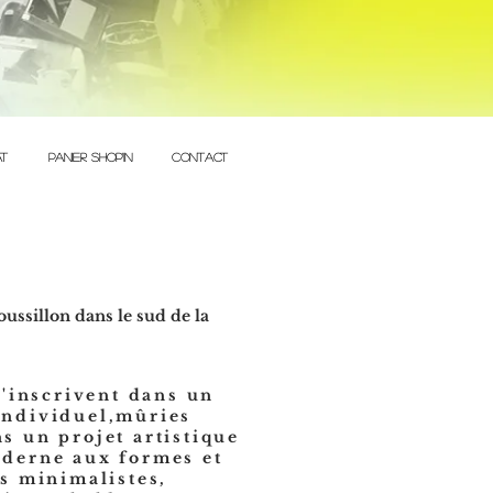
at
PANIER shop'in
CONTACT
ussillon dans le sud de la
'inscrivent dans un
ndividuel
,mûries
 un projet artistique
derne aux formes et
s minimalistes,