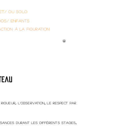
fessionnels
et/ ou SOLO
dos/ enfants
action à la figuration
teau
,
,
 rigueur
l’observation
le respect Par
,
ssances durant les différents stages