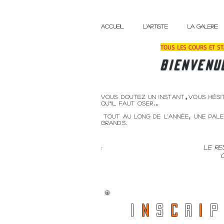
ACCUEIL
L'ARTISTE
LA GALERIE
TOUS LES COURS ET S
bienvenu
Vous doutez un instant
vous hési
,
qu
'
il faut oser
...
Tout au long de l'année
,
une palet
grands.
: le respe
chacun (e) a sa place 
I
N
S
C
R
I