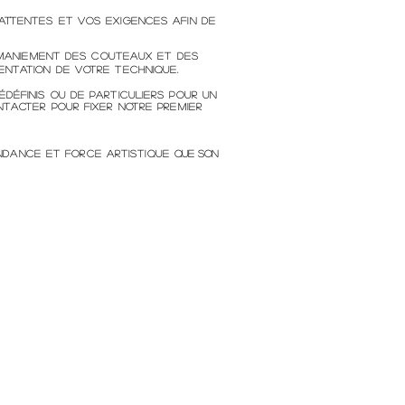
 attentes et vos exigences afin de
u maniement des couteaux et des
ientation de votre technique.
édéfinis ou de particuliers
pour un
tacter pour fixer notre premier
ndance et force artistique
que son