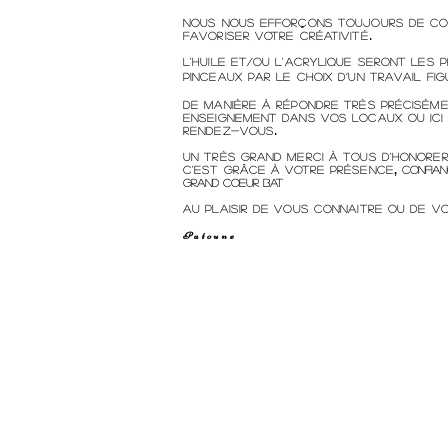
Nous nous efforçons toujours de co
favoriser votre créativité
.
L'Huile et/ou l'Acrylique seront les
pinceaux par
le choix d’un travail fig
De manière à répondre très précisém
enseignement dans vos locaux ou ici
rendez-vous
.
un très grand Merci
à tous d'honorer
c'est grâce à votre présence
,
confia
grand coeur bat
au plaisir de vous connaitre ou de vo
Patoune
HORAIRES d'ouv
DU MARDI au 
ou sur