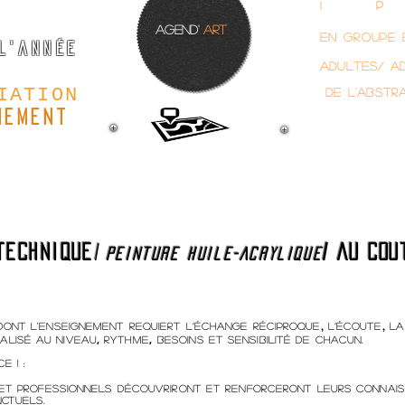
ANENTE>
I
NITIéS/
p
ro
agend'
art
EN GROUPE 
l'année
adultes/ a
IATION
de l'abstr
nement
TECHNIQUE
/
/
au cou
peinture huile-Acrylique
,
,
dont l'enseignement requiert l’échange réciproque
l’écoute
la
,
,
alisé au niveau
rythme
besoins et sensibilité de chacun.
e ! :
s et professionnels découvriront et renforceront leurs connai
ctuels.