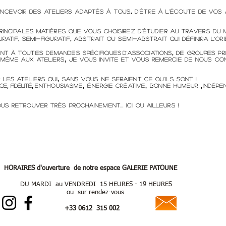
,
ncevoir des ateliers adaptés à tous
d'être à l'écoute de vos
 principales matières que vous choisirez d’étudier au travers d
,
uratif, semi-figuratif
abstrait ou semi-abstrait qui définira l’or
,
ent à toutes demandes spécifique
s
d'associations
de groupes pr
 même aux ateliers
,
je vous invite et vous remercie de nous con
 les ateliers
qui
,
sans vous ne seraient ce qu'ils sont !
nce
fidélité
,
enthousiasme
,
énergie créative
,
bonne humeur
,
indépe
,
us retrouver très prochainement... ici ou ailleurs !
erture de notre espace GALERIE PATOUNE
VENDREDI 15 HEURES - 19 HEURES
 rendez-vous
+33 0612 315 002