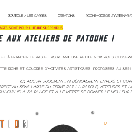
BOUTIQUE / Les Carrés
créations
ROCHE-BOBOIS /Partenaria
TAGES SONT POUR L'HEURE SUSPENDUS
e aux ateliers de patoune !
tez à franchir le pas et pourtant une petite voix vous glisser
te riche et colorée d’activités artistiques proposées au sein d
Ici
,
aucun jugement... ni dénigrement envers et co
ct
au sens large du terme par la parole
,
attitudes et a
et a le mérite de donner le meilleur de l
P
T
I
O
N
d
ébutants