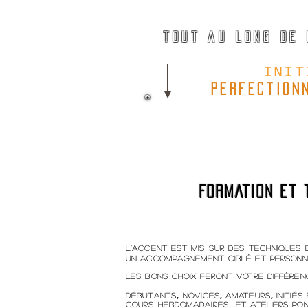
PERM
tout au long de 
INIT
perfection
FORMATION et 
L’accent est mis sur des techniques 
un accompagnement ciblé et personn
Les bons choix feront votre différenc
,
,
,
Débutants
Novices
amateurs
initié
cours hebdomadaires et ateliers pon