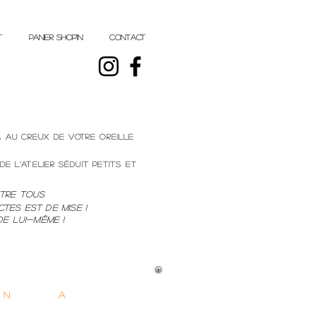
t
PANIER shop'in
CONTACT
a au creux de votre oreille
e l’atelier séduit petits et
ntre tous
ctes est de mise !
ui-même !
/
N
OVICES/
A
MATEURS