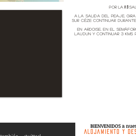
>
Desde Nîmes
por
la
sa
A 9
*
A
la salida del peaje, gir
sur Céze
continuar durante 
*
En Ardoise, en el semáfo
Laudun y
continuar 3 Kms 
BIENVENIDOS a nues
Alojamiento y De