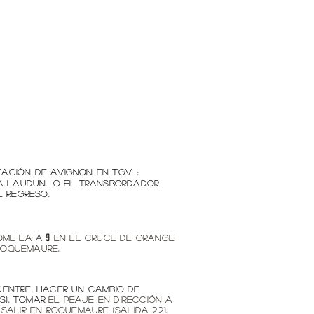
ación de AVIGNON en TGV
:
a Laudun.
o el transbordador
 regreso.
ome la A
en el cruce de Orange
9
Roquemaure.
Centre, hacer un cambio de
s), tomar
el peaje en dirección a
 salir en Roquemaure (salida 22).