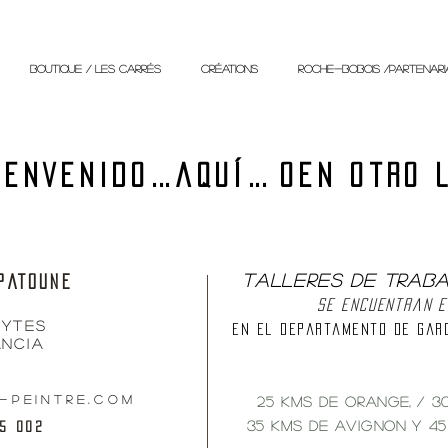
BOUTIQUE / Les Carrés
créations
ROCHE-BOBOIS /Partenari
ienvenido
...
aquí
... o
en otro 
TALLERES DE TRAB
PATOUNE
se encuentran e
uytes
en el departamento de gard
ancia
-peintre.com
25 Kms de Orange,
/ 3
35 KMS de Avignon
y 45
15 002