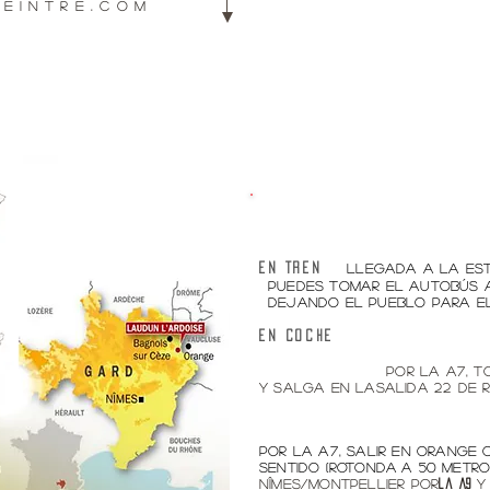
eintre.com
>
Llegada a la est
En tren
Puedes tomar el autobús 
dejando el pueblo para el
En coche
>
Desde Lyon
por la A7, t
y salga en la
salida 22 de 
>
Desde Marsella
por la A7, salir en Orange 
sentido (rotonda
a 50 metro
Nîmes/Montpellier por
y
la A9