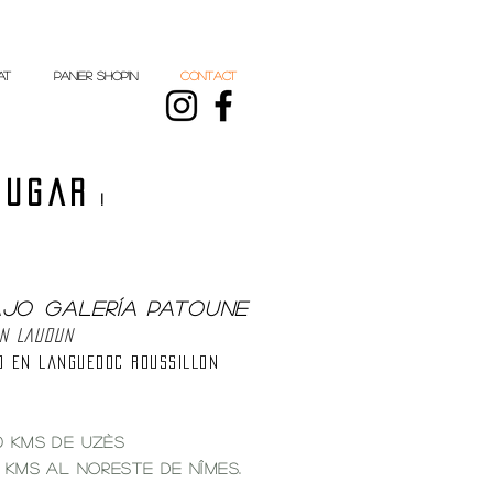
at
PANIER shop'in
CONTACT
lugar
!
AJO
GALERÍA PATOUNE
n LAUDUN
 en Languedoc ROUSSILLON
0 Kms de Uzès
 Kms al noreste de Nîmes.