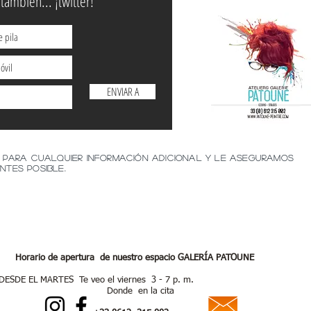
también... ¡twitter!
30290 Laudun l'A
ENVIAR A
 para cualquier información adicional y le aseguramos
ntes posible.
Horario de apertura
de nuestro espacio GALERÍA PATOUNE
ARTES Te veo el viernes 3 - 7 p. m.
e en la cita