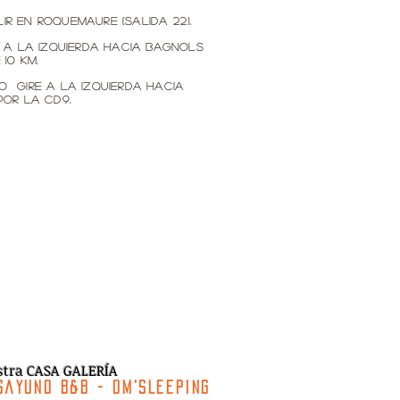
lir en Roquemaure (salida 22).
a a la izquierda hacia Bagnols
10 km.
ro
,
gire a la izquierda hacia
por la CD9.
tra CASA GALERÍA
sayuno B&B - OM'SLEEPING