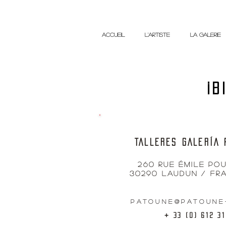
ACCUEIL
L'ARTISTE
LA GALERIE
¡B
TALLERES GALERÍA 
260 rue Émile Po
30290 Laudun / Fr
patoune@patoune
+
33 (0) 612 3