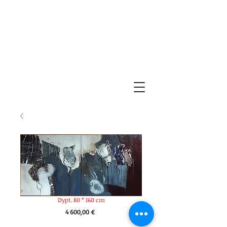
Dypt. 80 * 160 cm
Prix
4 600,00 €