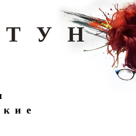
АТУН
я
ские